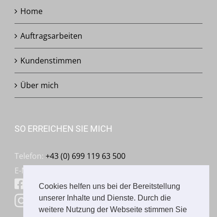
Home
Auftragsarbeiten
Kundenstimmen
Über mich
SO ERREICHEN SIE MICH
Telefon:
+43 (0) 699 119 63 500
E-Mail:
mail@franziskaschmalzl.com
Facebook: Franziska Schmalzl
Cookies helfen uns bei der Bereitstellung
unserer Inhalte und Dienste. Durch die
Instagram: franziska.schmalzl
weitere Nutzung der Webseite stimmen Sie