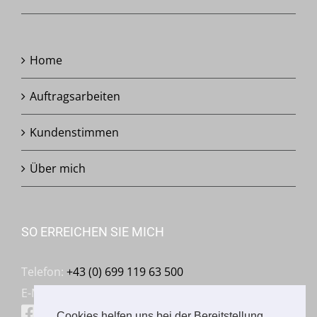
Home
Auftragsarbeiten
Kundenstimmen
Über mich
SO ERREICHEN SIE MICH
Telefon:
+43 (0) 699 119 63 500
E-Mail:
mail@franziskaschmalzl.com
Facebook: Franziska Schmalzl
Cookies helfen uns bei der Bereitstellung